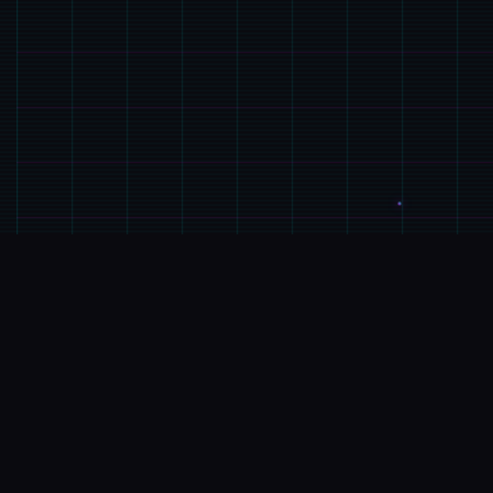
⌨️
游戏说明
游戏特色
是一款由欧美[Runey]工作室制作的大名鼎鼎的大型