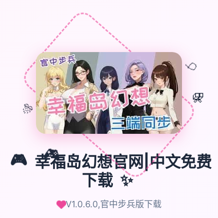
🎈
🎁
🎊
🎮
🎮
幸福岛幻想官网|中文免费
✨
下载
V1.0.6.0,官中步兵版下载