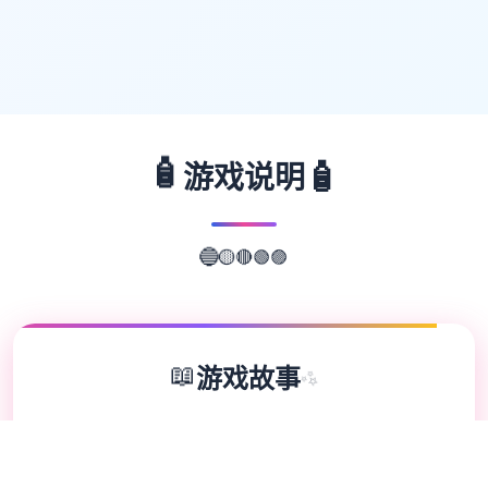
🧴
🧴
游戏说明
🔴
🟢
🟡
🟣
🔵
📖
游戏故事
✨
冒险家“罗恩”带领一只探险小队，调查常年风
暴肆虐的漩涡中心，结果探险船在风暴中解