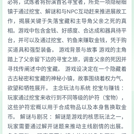
必将，试炼者将扮演首名寻宝者，所处一项隐秘细
镇于通过挖宝、解谜和与NPC互动赶来推进展故工
作，揭展关键于失落宝藏和主导角父亲之死的真
相。游戏中包含金钱、好感度、合达成和器具待平
台，并可以及通过挖宝、钓鱼来赚取金钱，凭于购
买道具和强型装备。 游戏背景与故事 游戏的主角
踏上了父亲留下边的寻宝之旅，调查父亲的死因并
寻找传阐述中的宝藏。 游戏设决定在一个隐藏着
古古秘密和宝藏的神秘小镇，故事围绕着权力气、
欲望和牺牲展开。 主念玩法与系统 挖宝与赚钱 ：
玩家通过挖宝来收行到不同等级的护符（宝物），
这些护符宏概以用于合成物品以及本身售换取金
币。 解谜与剧况 ：解谜是游戏的核思玩法之一，
玩家需要通过解开谜题来推动主线剧情的出展。