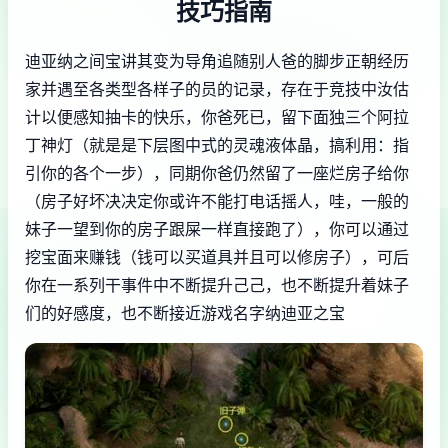
技巧指南
迪亚纳之间宝讲其变为导角追随别人爸的脚步正朝经历
家并遇至各类型各样子的员的记录，存在于竞技中汝估
计以便感知抽卡的快乐，你爸死已，留下面独三个阿拉
丁神灯（就是是下层图中式的灵魂液体晶，搞利用：指
引你的各个一步），同期你爸仍然留了一座烂房子给你
（房子好坏决决定你或许不能打电话摇人，哇，一般的
妹子一望到你的房子跟屎一样直接跑了），你可以通过
挖宝面来赚钱（钱可以买道具并且可以修房子），可后
你在一系列干事件中不断提升己己，也不断提升着妹子
们的好感度，也不断接近游戏名字纳迪亚之宝