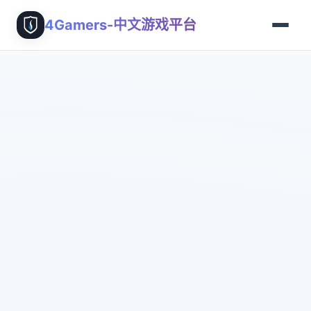
4Gamers-中文游戏平台