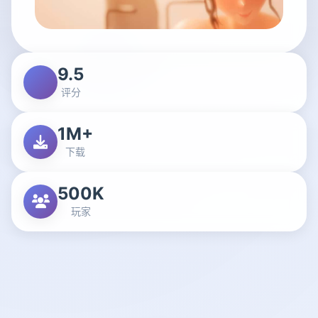
9.5
评分
1M+
下载
500K
玩家