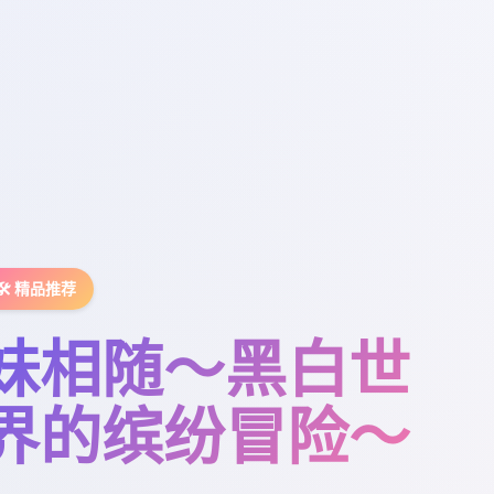
🛠️ 精品推荐
妹相随～黑白世
界的缤纷冒险～