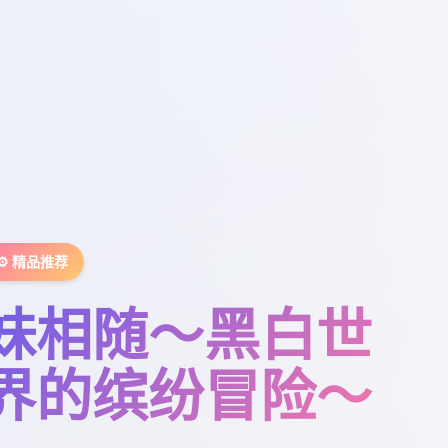
⚙️ 精品推荐
妹相随～黑白世
界的缤纷冒险～