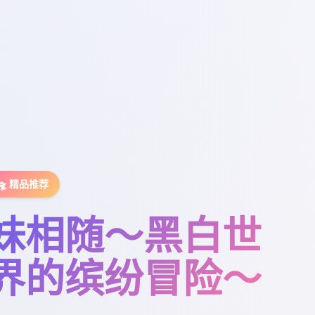
🛸 精品推荐
妹相随～黑白世
界的缤纷冒险～