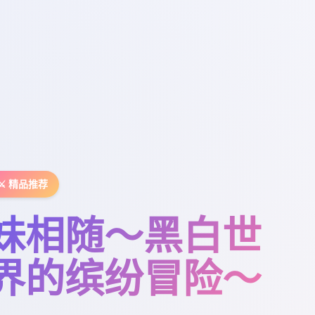
⚔️ 精品推荐
妹相随～黑白世
界的缤纷冒险～