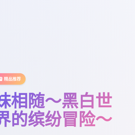
🔏 精品推荐
妹相随～黑白世
界的缤纷冒险～