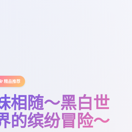
🔭 精品推荐
妹相随～黑白世
界的缤纷冒险～