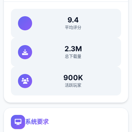
是步兵不骑马的。
[colourise=deepskyblue]-
9.4
[colourise=deepskyblue]随机的事件和开放
平均评分
沙盒式的游玩面法，多型属性武功秘籍进修。
-各种器具和奇妙エロ属性都有记录，完全官
2.3M
方本土化版方便游玩。
总下载量
游戏更式：
900K
活跃玩家
系统要求