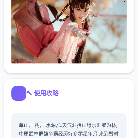
🔨 使用攻略
单山,一树,一水源,似天气涯拾山绿水汇聚为林,
中原武林群雄争霸经历好多零星年,引来到暂时