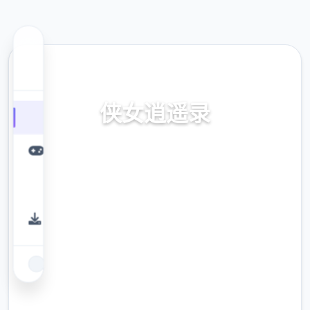
📪 热门推荐
侠女逍遥录
Ver0.755普通话版,官方侧入口
9.4
评分
2.3M
下载