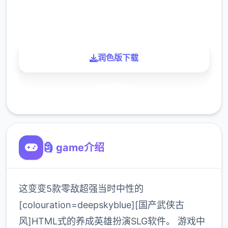
900K
玩家
润色版下载
了解更多
🗿 game介绍
这变变5款零敌超强当时中性的
[colouration=deepskyblue][国产武侠古
风]HTML式的养成英雄扮演SLG软件。 游戏中