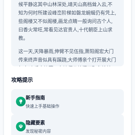
候平静这其中山林深处,靖天山高档耸入云,不
知为何时所建设峰峦阶梯如磐龙蜿蜒仍有凭上,
些阁楼又不似阁楼,画龙点睛一般询问古个人,
曰香火常旺,常看见达官贵人,十代朝臣上山求
教。
这一天,天降暴雨,伸臂不见伍指,萧阳阁宏大门
传来终声音似具有蹊跷,大师傅亲个打开展大门
复来时,手中捧著一女娃师父给阁下取名姓林,
名汐瑶,没有人知道你其父母属于谁只是知道那
攻略提示
天大雨,师父处处山门口捡达了你后,把你就在
亲产生女儿一式抚养。
新手指南
快速上手基础操作
内部后便一直在靖天山上生活时光如水,岁月如
梭你的聪亮伶俐,嘴甜乖巧,师兄师姐都异常热
隐藏要素
爱你一下面来到了7岁，这一天,师傅离了一道
发现秘密内容
题, 来试验各地位徒弟有没有天赋修习高深武