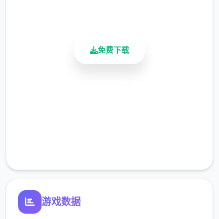
900K+
己出生点多转转，很多エロ项件。
活跃用户
如果一个人物不断冒出来，单多和其它聊天，
碰到事件不要着急过剧情。
免费下载
回头再来几次，图估计不一样.
另外部卖曼陀罗、蒙.汗药的药店在和老道士好
安全下载
感到5后，先对话。
高速安装
而后步行朝你第一个去的城市，会开启。王府
完全免费
展门你买件超便宜的衣服就行。
客服支持
游戏特点：
-近1000张精致唯美的武侠古风CG，引人入胜
的沉浸代入感。
游戏数据
-上百个以上的社保动态CG和视瓶，所有面都