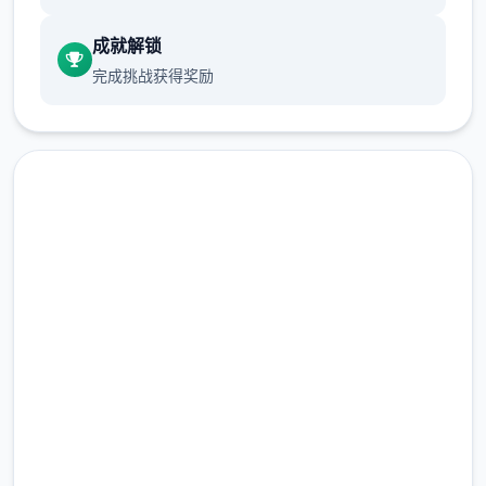
功....
成就解锁
体必将玩法：
完成挑战获得奖励
润色版下载 侠女逍遥录
完整版游戏，免费体验
这游戏有隐藏的好感界侧，同单个人你或是许
2.3M+
可以需欲多对话几次触发展活动。
总下载量
4.9/5
属化前面期拉高，可以开剧景，前期城市与自
用户评分