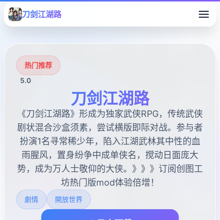
刀剑江湖路
热门推荐
5.0
刀剑江湖路
《刀剑江湖路》形成为独家武侠RPG，传统武侠
剧状混合沙盒须素，尝试横版即际对战。参与者
扮演1名寻常稀少年，陷入江湖武林其中性的血
雨腥风，置身纷争中成单侠名，搅动日面庞大
势，成为万人士敬仰的大侠。》》》订阅创图工
坊热门版mod体验倍增！
劇情
開放世界