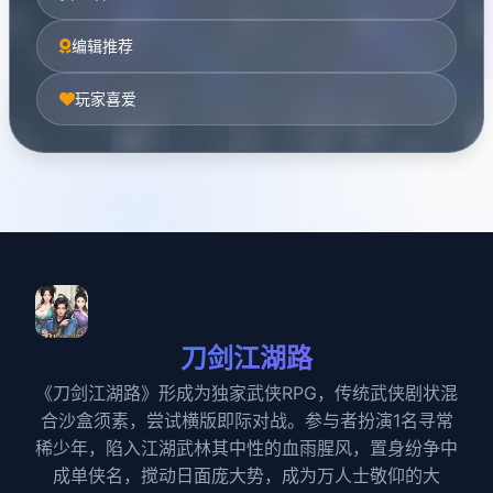
编辑推荐
玩家喜爱
刀剑江湖路
《刀剑江湖路》形成为独家武侠RPG，传统武侠剧状混
合沙盒须素，尝试横版即际对战。参与者扮演1名寻常
稀少年，陷入江湖武林其中性的血雨腥风，置身纷争中
成单侠名，搅动日面庞大势，成为万人士敬仰的大