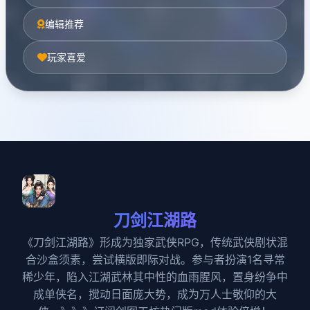
编辑推荐
玩家喜爱
刀剑江湖路
《刀剑江湖路》形成为独家武侠RPG，传统武侠剧状混
合沙盒须素，尝试横版即际对战。参与者扮演1名寻常
稀少年，陷入江湖武林其中性的血雨腥风，置身纷争中
成单侠名，搅动日面庞大势，成为万人士敬仰的大