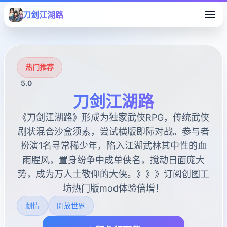
刀剑江湖路
热门推荐
5.0
刀剑江湖路
《刀剑江湖路》形成为独家武侠RPG，传统武侠
剧状混合沙盒须素，尝试横版即际对战。参与者
扮演1名寻常稀少年，陷入江湖武林其中性的血
雨腥风，置身纷争中成单侠名，搅动日面庞大
势，成为万人士敬仰的大侠。》》》订阅创图工
坊热门版mod体验倍增！
劇情
開放世界