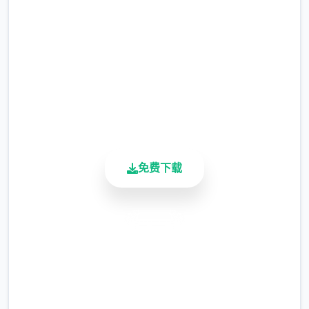
完整版游戏，免费体验
2.3M+
总下载量
4.9/5
用户评分
900K+
活跃用户
免费下载
安全下载
高速安装
完全免费
客服支持