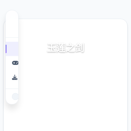
🎛️ 热门推荐
玉莲之剑
首页，官方朝向华语，中文导入，白送面载，
教程，步兵补丁下载，安卓
9.4
评分
2.3M
下载