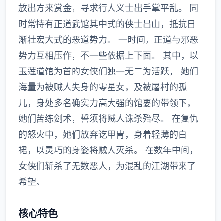
放出方来赏金，寻求行人义士出手掌平乱。 同
时常持有正道武馆其中式的侠士出山，抵抗日
渐壮宏大式的恶道势力。 一时间，正道与邪恶
势力互相压作，不一些依据上下面。 其中，以
玉莲道馆为首的女侠们独一无二为活跃， 她们
海量为被贼人失身的零星女，及被屠村的孤
儿，身处多名确实力高大强的馆要的带领下，
她们苦练剑术，誓须将贼人诛杀殆尽。 在复仇
的怒火中，她们放弃讫甲胄，身着轻薄的白
裙，以灵巧的身姿将贼人灭杀。 在数年中间，
女侠们斩杀了无数恶人，为混乱的江湖带来了
希望。
核心特色