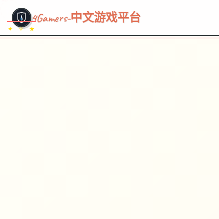
~~~
★
♡
✦
✧
♥
~
4Gamers-中文游戏平台
✦ ✧ ★