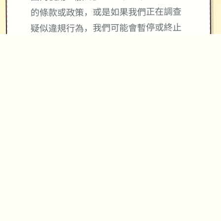
的條款或政策，或是如果我們正在調查
疑似違規行為，我們可能會暫停或終止
向您提供「服務」。
使用「服務」並不會將「服務」或您所
存取內容的任何智慧財產權授予您。除
非相關內容的擁有者同意或法律允許，
否則您一律不得使用「服務」中的內
容。本條款並未授權您可使用「服務」
中所採用的任何品牌標示或標誌。請勿
移除、遮蓋或變造「服務」所顯示或隨
附顯示的任何法律聲明。
使用與4Gamers金幣寶石及會員服務相