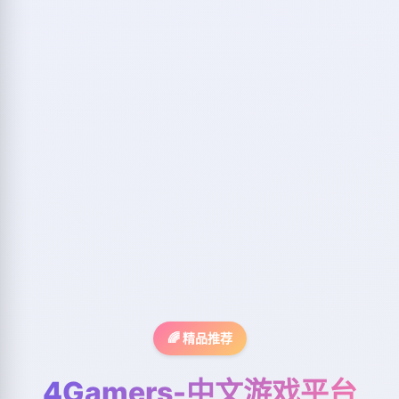
🌈 精品推荐
4Gamers-中文游戏平台