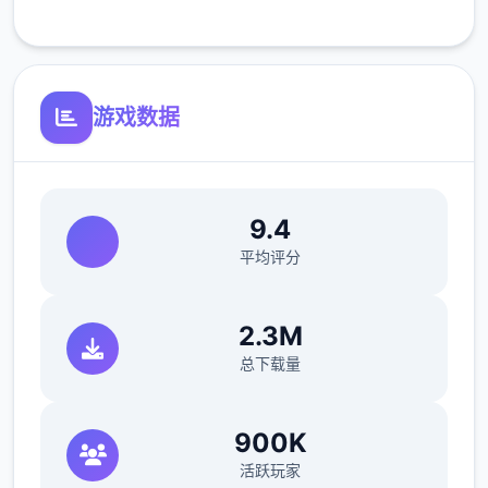
使用「服務」並不會將「服務」或您所存取內
容的任怎么智慧財產權授予您。除非相關內容
游戏数据
的擁有者同意或法律允許，否則您一律不得使
用「服務」中性的內容。本條款並未授權您可
使用「服務」中所採用的任何品牌標示或標
9.4
誌。請勿移除、遮蓋或變造「服務」所顯示或
隨附顯示的任何法律聲明。
平均评分
2.3M
使用與4Gamers金幣寶石及會員服務相關「服
总下载量
務」皆與Apple机构無關，
4Gamers金幣寶石不等同於現實貨幣。
900K
活跃玩家