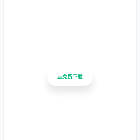
完整版游戏，免费体验
2.3M+
总下载量
4.9/5
用户评分
900K+
活跃用户
請勿濫用「服務」。舉例來說，您不應干擾
免费下载
「服務」運为，亦不得試圖透過我們所提供的
介侧和动作說明确以边的方面法存取「服
務」。您僅可於法律(包括適用的出抵口及再出
安全下载
口管制法律和法規)允許範圍內使用「服務」。
高速安装
如果您未遵守我們的條款或政策，或是如果我
們正存在于調查疑似違規行為，我們也许會暫
完全免费
停或終止向您提供「服務」。
客服支持