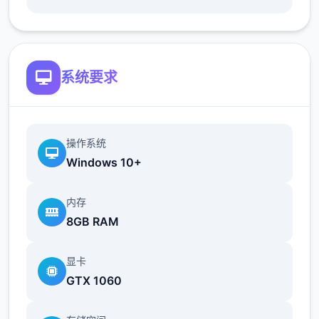
「服務」中顯示的一些分內容並非 4Gamers
所有，這類內容應由其提供實體承擔计计責
任。我們可對內容進行審查，以判斷其是否違
系统要求
法或違反 4Gamers 政策，並可移除或拒絕顯
示我們合由確信違反我們政策或法律的內容。
不過，這不表示我們一定會對內容進行審查，
操作系统
因此請勿如此認定。有關您對「服務」的使
Windows 10+
用，我們會向您發送服務公告、行政经营訊息
和其其資訊；您可取消接收其中某些通訊內
内存
容。 4Gamers 的部分「服務」可以在行動裝
8GB RAM
置上使用。但請勿在會分散注意气的情状況下
使用這些「服務」，以免違反交通或可靠法
显卡
規。
GTX 1060