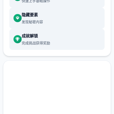
快速上手基础操作
隐藏要素
发现秘密内容
由於「服務」種類繁不一些，因此某些「服
成就解锁
務」估计行得會有附加入條款及產品規固定(包
完成挑战获得奖励
括年齡限制订)。附加條款將與相關「服務」二
併提供；當您使用該「服務」時，該等级附加
條款即当时為您與我們所訂協議的一款别。
使用「服務」
汉化版下载 4Gamers-中文游
您必須遵守「服務」中往您提供的所有政策。
戏平台